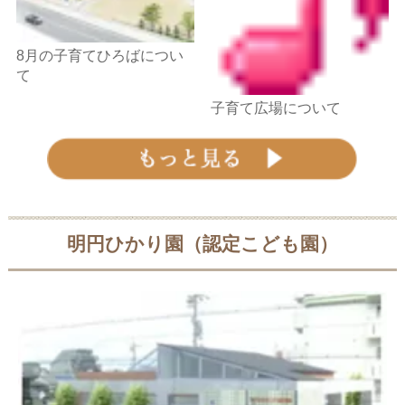
8月の子育てひろばについ
て
子育て広場について
明円ひかり園
（認定こども園）