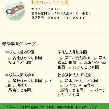
杜のひかりこども園
〒４７０－０３４２
愛知県豊田市大清水町大清水１００番地１
電話番号 ０５６５－４５－９９６６
寺澤学園グループ
学校法人曽池学園
学校法人昇龍学園
曽池ひかり幼稚園
第二松元幼稚園
浄水
（認定こども園）
松元幼稚園
高浜ひかり幼
稚園
ひかりこども園
学校法人藤岡学園
社会福祉法人 正紀会
飯野ひかり幼稚園
中
浄水ひかりこども園
山松元幼稚園
明円ひかり保育園
（認定こども園）
（認定こども園）
杜のひ
かりこども園
このWebサイト内で使用されている情報・画像等の複製・転用を禁止します。